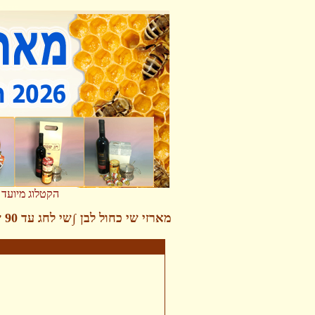
מארזי שי
הקטלוג מיועד 
מארזי שי כחול לבן
∫
שי לחג עד 90 ש"ח