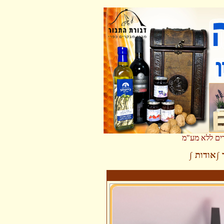
אש השנה
רים ללא מע"מ
∫
אודות
∫